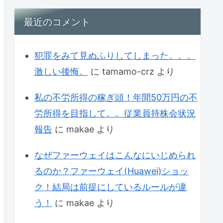
最近のコメント
犯罪をみて見ぬふりしてしまった。。。
激しい後悔。
に
tamamo-crz
より
私の不労所得の稼ぎ頭！年間50万円の不
労所得を目指して。。従業員持株会状況
報告
に
makae
より
なぜファーウェイはこんなにいじめられ
るのか？ファーウェイ(Huawei)ショッ
ク！結局は前提にしているルールが違
う！
に
makae
より