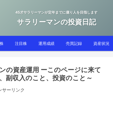
45才サラリーマンが定年までに億り人を目指します
サラリーマンの投資日記
株
注目株
運用成績
売買記録
資産状況
ンの資産運用 ーこのページに来て
、副収入のこと、投資のこと～
ンサーリンク