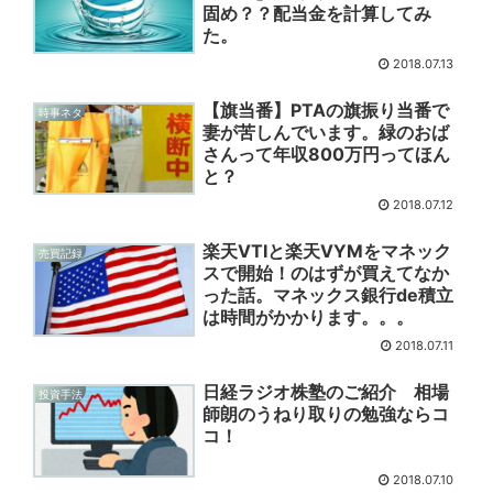
固め？？配当金を計算してみ
た。
2018.07.13
【旗当番】PTAの旗振り当番で
時事ネタ
妻が苦しんでいます。緑のおば
さんって年収800万円ってほん
と？
2018.07.12
楽天VTIと楽天VYMをマネック
売買記録
スで開始！のはずが買えてなか
った話。マネックス銀行de積立
は時間がかかります。。。
2018.07.11
日経ラジオ株塾のご紹介 相場
投資手法
師朗のうねり取りの勉強ならコ
コ！
2018.07.10