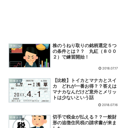
株のうねり取りの銘柄選定５つ
売買記録
の条件とは？？ 丸紅（８００
２）で練習開始！
2018.07.17
【比較】トイカとマナカとスイ
時事ネタ
カ どれが一番お得？？答えは
マナカなんだけど意外とメリッ
トは少ないという話
2018.07.16
切手で税金が払える？？一般財
時事ネタ
形の追徴住民税の請求書が来ま