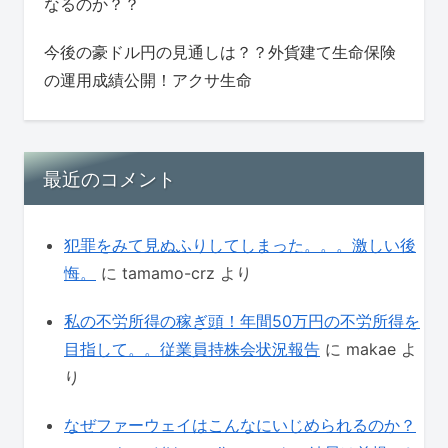
なるのか？？
今後の豪ドル円の見通しは？？外貨建て生命保険
の運用成績公開！アクサ生命
最近のコメント
犯罪をみて見ぬふりしてしまった。。。激しい後
悔。
に
tamamo-crz
より
私の不労所得の稼ぎ頭！年間50万円の不労所得を
目指して。。従業員持株会状況報告
に
makae
よ
り
なぜファーウェイはこんなにいじめられるのか？