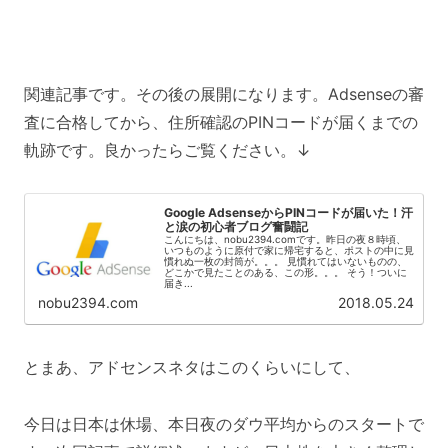
関連記事です。その後の展開になります。Adsenseの審
査に合格してから、住所確認のPINコードが届くまでの
軌跡です。良かったらご覧ください。↓
Google AdsenseからPINコードが届いた！汗
と涙の初心者ブログ奮闘記
こんにちは、nobu2394.comです。昨日の夜８時頃、
いつものように原付で家に帰宅すると、ポストの中に見
慣れぬ一枚の封筒が。。。 見慣れてはいないものの、
どこかで見たことのある、この形。。。 そう！ついに
届き...
nobu2394.com
2018.05.24
とまあ、アドセンスネタはこのくらいにして、
今日は日本は休場、本日夜のダウ平均からのスタートで