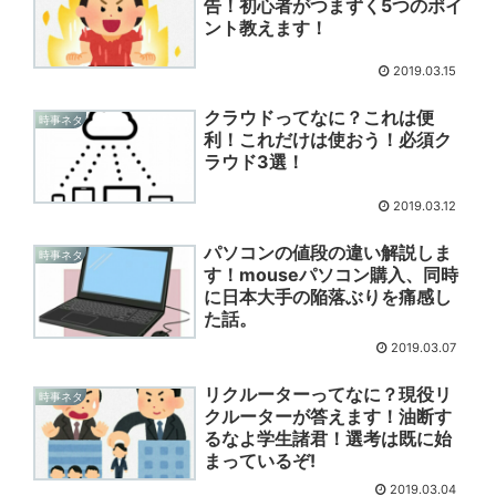
告！初心者がつまずく5つのポイ
ント教えます！
2019.03.15
クラウドってなに？これは便
時事ネタ
利！これだけは使おう！必須ク
ラウド3選！
2019.03.12
パソコンの値段の違い解説しま
時事ネタ
す！mouseパソコン購入、同時
に日本大手の陥落ぶりを痛感し
た話。
2019.03.07
リクルーターってなに？現役リ
時事ネタ
クルーターが答えます！油断す
るなよ学生諸君！選考は既に始
まっているぞ!
2019.03.04