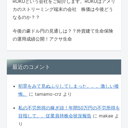
ROKUという会社をご紹介します。ROKUはアメリ
カのストリーミング端末の会社 株価は今後どう
なるのか？？
今後の豪ドル円の見通しは？？外貨建て生命保険
の運用成績公開！アクサ生命
最近のコメント
犯罪をみて見ぬふりしてしまった。。。激しい後
悔。
に
tamamo-crz
より
私の不労所得の稼ぎ頭！年間50万円の不労所得を
目指して。。従業員持株会状況報告
に
makae
よ
り