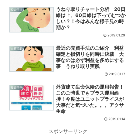
うねり取りチャート分析 20日
投資手法
線は上、60日線は下ってむつか
しい？！今はみんな様子見の時
期か？
2019.01.29
最近の売買手法のご紹介 利益
売買記録
確定と損切りを同時に決裁 大
事なのは必ず利益を多めにする
事 うねり取り実践
2019.01.17
外貨建て生命保険の運用報告！
投資手法
このご時世でもプラス運用維
持！今度はユニットプライスが
大事だと気づいた。。。アクサ
生命
2019.01.14
スポンサーリンク