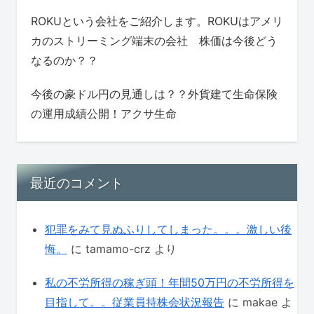
ROKUという会社をご紹介します。ROKUはアメリ
カのストリーミング端末の会社 株価は今後どう
なるのか？？
今後の豪ドル円の見通しは？？外貨建て生命保険
の運用成績公開！アクサ生命
最近のコメント
犯罪をみて見ぬふりしてしまった。。。激しい後
悔。
に
tamamo-crz
より
私の不労所得の稼ぎ頭！年間50万円の不労所得を
目指して。。従業員持株会状況報告
に
makae
よ