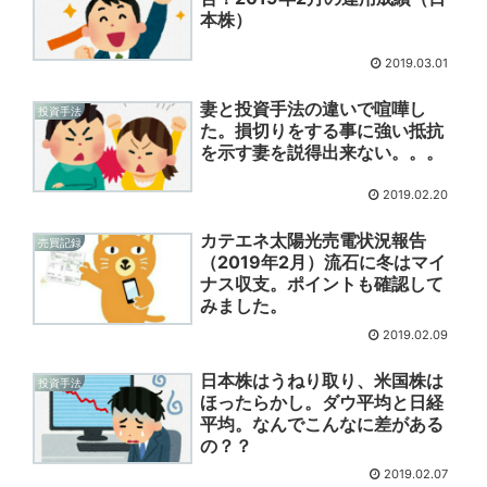
本株）
2019.03.01
妻と投資手法の違いで喧嘩し
投資手法
た。損切りをする事に強い抵抗
を示す妻を説得出来ない。。。
2019.02.20
カテエネ太陽光売電状況報告
売買記録
（2019年2月）流石に冬はマイ
ナス収支。ポイントも確認して
みました。
2019.02.09
日本株はうねり取り、米国株は
投資手法
ほったらかし。ダウ平均と日経
平均。なんでこんなに差がある
の？？
2019.02.07