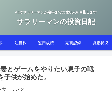
45才サラリーマンが定年までに億り人を目指します
サラリーマンの投資日記
株
注目株
運用成績
売買記録
資産状況
妻とゲームをやりたい息子の戦
）を子供が始めた。
ンサーリンク