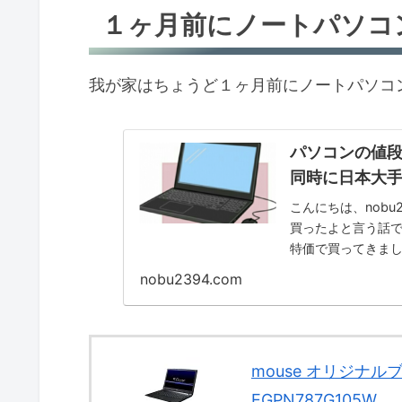
１ヶ月前にノートパソコ
我が家はちょうど１ヶ月前にノートパソコ
パソコンの値段
同時に日本大
こんにちは、nobu
買ったよと言う話
特価で買ってきまし
い...
nobu2394.com
mouse オリジナル
EGPN787G105W