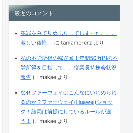
最近のコメント
犯罪をみて見ぬふりしてしまった。。。
激しい後悔。
に
tamamo-crz
より
私の不労所得の稼ぎ頭！年間50万円の不
労所得を目指して。。従業員持株会状況
報告
に
makae
より
なぜファーウェイはこんなにいじめられ
るのか？ファーウェイ(Huawei)ショッ
ク！結局は前提にしているルールが違
う！
に
makae
より